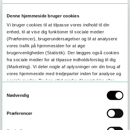
Om e-mailtesten
Denne hjemmeside bruger cookies
Om forbindelsestesten
Vi bruger cookies til at tilpasse vores indhold til din
enhed, til at vise dig funktioner til sociale medier
Standarder
(Præferencer), brugerundersøgelser og til at analysere
vores trafik på hjemmesiden for at øge
DNSSEC
brugervenligheden (Statistik). Der lægges også cookies
fra sociale medier for at tilpasse indholdsforslag til dig
HTTPS
(Marketing). Vi deler nogle af oplysninger om din brug af
DMARC, DKIM og SPF
vores hjemmeside med tredjeparter inden for analyse og
sociale medier. Du kan altid ændre dit samtykke eller
STARTTLS og DANE
trækker det tilbage via Sikkerpånettet.dk's cookie-politik
.
Samtykkevalg
IPv6
Nødvendig
Sikkerhedsindstillinger
Præferencer
Test-rapport