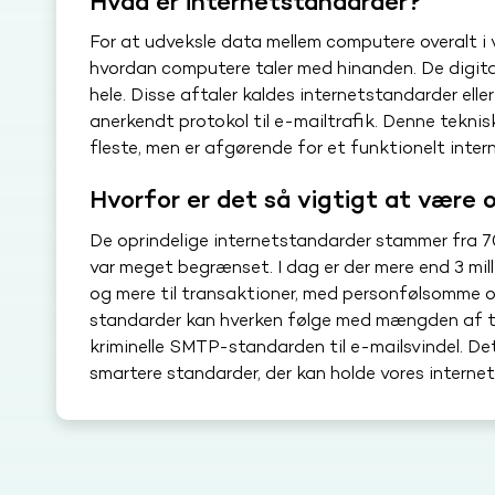
Hvad er internetstandarder?
For at udveksle data mellem computere overalt i v
hvordan computere taler med hinanden. De digital
hele. Disse aftaler kaldes internetstandarder elle
anerkendt protokol til e-mailtrafik. Denne teknis
fleste, men er afgørende for et funktionelt intern
Hvorfor er det så vigtigt at være 
De oprindelige internetstandarder stammer fra 70
var meget begrænset. I dag er der mere end 3 mil
og mere til transaktioner, med personfølsomme 
standarder kan hverken følge med mængden af tra
kriminelle SMTP-standarden til e-mailsvindel. Det
smartere standarder, der kan holde vores internet