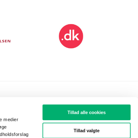
Punktum dk A/S
Tillad alle cookies
Ørestads Boulevard 108, 11. sal
ale medier
2300 København S
 øge
Tillad valgte
ndholdsforslag
CVR-nr: 24210375