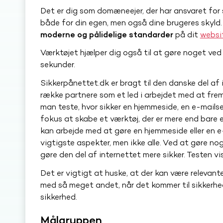
Det er dig som domæneejer, der har ansvaret for 
både for din egen, men også dine brugeres skyld
moderne og pålidelige standarder
på dit
websi
Værktøjet hjælper dig også til at gøre noget ved
sekunder.
Sikkerpånettet.dk er bragt til den danske del a
række partnere som et led i arbejdet med at fre
man teste, hvor sikker en hjemmeside, en e-mailser
fokus at skabe et værktøj, der er mere end bare 
kan arbejde med at gøre en hjemmeside eller en e-
vigtigste aspekter, men ikke alle. Ved at gøre no
gøre den del af internettet mere sikker. Testen vi
Det er vigtigt at huske, at der kan være relevant
med så meget andet, når det kommer til sikkerhed
sikkerhed.
Målgruppen