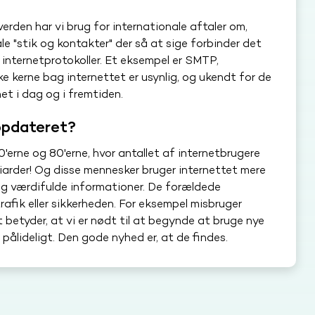
erden har vi brug for internationale aftaler om,
e "stik og kontakter" der så at sige forbinder det
r internetprotokoller. Et eksempel er SMTP,
ke kerne bag internettet er usynlig, og ukendt for de
et i dag og i fremtiden.
opdateret?
'erne og 80'erne, hvor antallet af internetbrugere
liarder! Og disse mennesker bruger internettet mere
og værdifulde informationer. De forældede
fik eller sikkerheden. For eksempel misbruger
 betyder, at vi er nødt til at begynde at bruge nye
 pålideligt. Den gode nyhed er, at de findes.