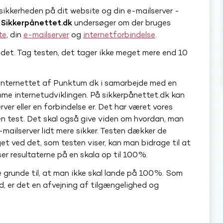
sikkerheden på dit website og din e-mailserver -
.
Sikkerpånettet.dk
undersøger om der bruges
te
, din
e-mailserver
og
internetforbindelse
.
 det. Tag testen, det tager ikke meget mere end 10
f internettet af Punktum dk i samarbejde med en
mme internetudviklingen. På sikkerpånettet.dk kan
ver eller en forbindelse er. Det har været vores
en test. Det skal også give viden om hvordan, man
mailserver lidt mere sikker. Testen dækker de
get ved det, som testen viser, kan man bidrage til at
ser resultaterne på en skala op til 100%.
e grunde til, at man ikke skal lande på 100%. Som
, er det en afvejning af tilgængelighed og