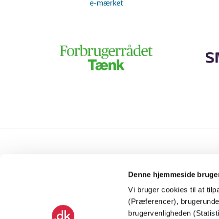
Hvem er vi?
Denne hjemmeside bruger
Sikkerpånettet.dk er er bragt til den danske
Vi bruger cookies til at til
del af internettet af Punktum dk og en
(Præferencer), brugerunder
række partnere som et led i arbejdet med at
brugervenligheden (Statist